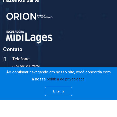
Contato
Telefone
(49) 99101-7874
Ao continuar navegando em nosso site, você concorda com
E-mail
a nossa
política de privacidade
.
contato@hoje.app
Entendi
Endereço
(Agende seu horário)
Av. Marechal Castelo Branco, nº 170, Sala 10,
Anexo à Incubadora MidiLages,
Bairro Universitário, Lages, Santa Catarina