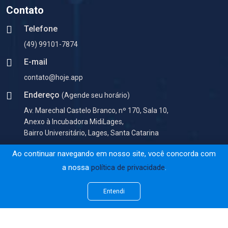
Contato
Telefone
(49) 99101-7874
E-mail
contato@hoje.app
Endereço
(Agende seu horário)
Av. Marechal Castelo Branco, nº 170, Sala 10,
Anexo à Incubadora MidiLages,
Bairro Universitário, Lages, Santa Catarina
Ao continuar navegando em nosso site, você concorda com
a nossa
política de privacidade
.
35.879.883/0001-36 - Hoje.App © 2026 - Todos os direitos
Entendi
reservados.
Desenvolvido por
Hoje.App