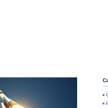
C
C
E