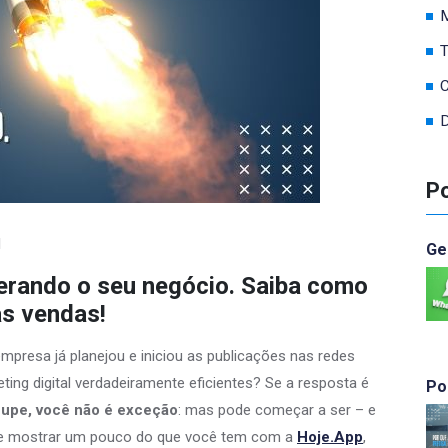
M
T
C
D
Po
l
Ge
perando o seu negócio. Saiba como
as vendas!
empresa já planejou e iniciou as publicações nas redes
ing digital verdadeiramente eficientes? Se a resposta é
Po
cupe, você não é exceção
: mas pode começar a ser – e
 te mostrar um pouco do que você tem com a
Hoje.App
,